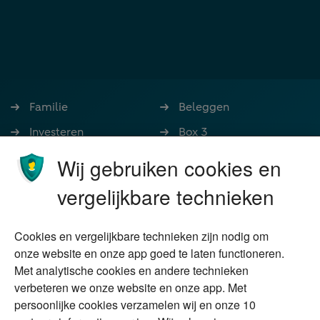
Familie
Beleggen
Investeren
Box 3
Ondernemen
Bedrijfsoverdracht
Wij gebruiken cookies en
Stoppen met werken
Nalatenschap
vergelijkbare technieken
Wonen
Schenken
Cookies en vergelijkbare technieken zijn nodig om
Over Financial Focus
Duurzaam
onze website en onze app goed te laten functioneren.
Met analytische cookies en andere technieken
Vermogensplanning
Specialisten
verbeteren we onze website en onze app. Met
Tweede huis in
Financial Focus
persoonlijke cookies verzamelen wij en onze 10
buitenland
magazine