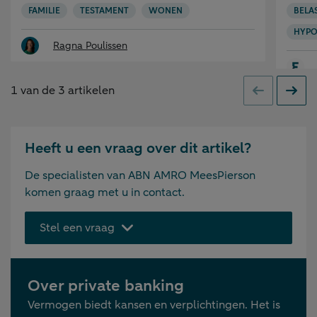
FAMILIE
TESTAMENT
WONEN
BELA
HYPO
Ragna Poulissen
1
van de
3
artikelen
Vorige
Volge
Heeft u een vraag over dit artikel?
De specialisten van ABN AMRO MeesPierson
komen graag met u in contact.
Stel een vraag
Over private banking
Vermogen biedt kansen en verplichtingen. Het is