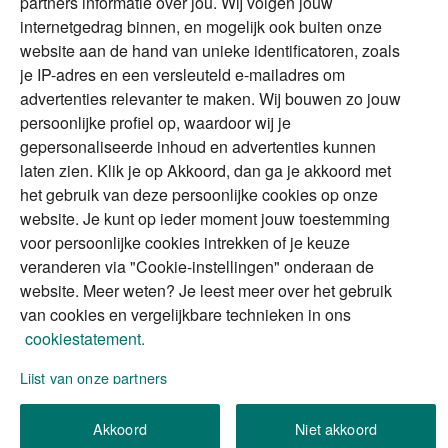
partners informatie over jou. Wij volgen jouw
DGA
internetgedrag binnen, en mogelijk ook buiten onze
The Exit Years
website aan de hand van unieke identificatoren, zoals
Erfenis
Contact
je IP-adres en een versleuteld e-mailadres om
advertenties relevanter te maken. Wij bouwen zo jouw
persoonlijke profiel op, waardoor wij je
Alles voor en over vermogenden.
gepersonaliseerde inhoud en advertenties kunnen
laten zien. Klik je op Akkoord, dan ga je akkoord met
het gebruik van deze persoonlijke cookies op onze
website. Je kunt op ieder moment jouw toestemming
Over ABN AMRO
Veiligheid
Privacy & Cookies
voor persoonlijke cookies intrekken of je keuze
veranderen via "Cookie-instellingen" onderaan de
Toegankelijkheid
Disclaimer
RSS
website. Meer weten? Je leest meer over het gebruik
van cookies en vergelijkbare technieken in ons
cookiestatement.
Lijst van onze partners
We gebruiken de persoonlijke informatie die u
Akkoord
Niet akkoord
invult, om uw verzoek (of aanvraag) te verwerken.