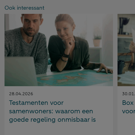
Ook interessant
Gepubliceerd
Gepubl
28.04.2026
30.01
op:
op:
Testamenten voor
Box
samenwoners: waarom een
voor
goede regeling onmisbaar is