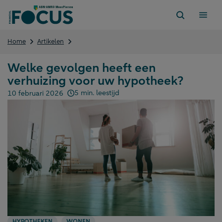
Direct
naar
content
Welke
Home
Artikelen
gevolgen
heeft
Welke gevolgen heeft een
een
verhuizing voor uw hypotheek?
verhuizing
voor
5 min. leestijd
10 februari 2026
uw
Gepubliceerd op:
hypotheek?
HYPOTHEKEN
WONEN