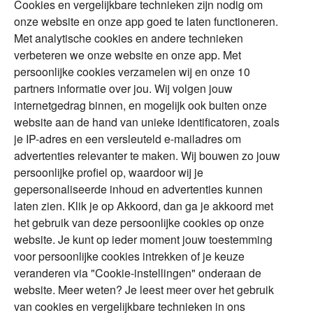
Cookies en vergelijkbare technieken zijn nodig om
Over Financial Focus
Duurzaam
onze website en onze app goed te laten functioneren.
Met analytische cookies en andere technieken
Vermogensplanning
Specialisten
verbeteren we onze website en onze app. Met
Tweede huis in
Financial Focus
persoonlijke cookies verzamelen wij en onze 10
buitenland
magazine
partners informatie over jou. Wij volgen jouw
DGA
internetgedrag binnen, en mogelijk ook buiten onze
The Exit Years
website aan de hand van unieke identificatoren, zoals
Erfenis
Contact
je IP-adres en een versleuteld e-mailadres om
advertenties relevanter te maken. Wij bouwen zo jouw
persoonlijke profiel op, waardoor wij je
Alles voor en over vermogenden.
gepersonaliseerde inhoud en advertenties kunnen
laten zien. Klik je op Akkoord, dan ga je akkoord met
het gebruik van deze persoonlijke cookies op onze
website. Je kunt op ieder moment jouw toestemming
Over ABN AMRO
Veiligheid
Privacy & Cookies
voor persoonlijke cookies intrekken of je keuze
veranderen via "Cookie-instellingen" onderaan de
Toegankelijkheid
Disclaimer
RSS
website. Meer weten? Je leest meer over het gebruik
van cookies en vergelijkbare technieken in ons