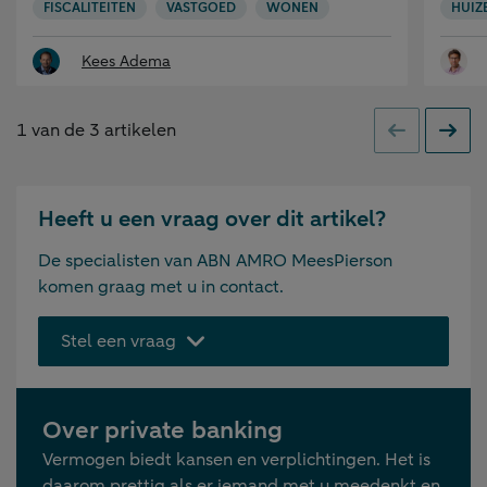
FISCALITEITEN
VASTGOED
WONEN
HUIZ
Kees Adema
1
van de
3
artikelen
Vorige
Volge
Heeft u een vraag over dit artikel?
De specialisten van ABN AMRO MeesPierson
komen graag met u in contact.
Stel een vraag
Over private banking
Vermogen biedt kansen en verplichtingen. Het is
daarom prettig als er iemand met u meedenkt en