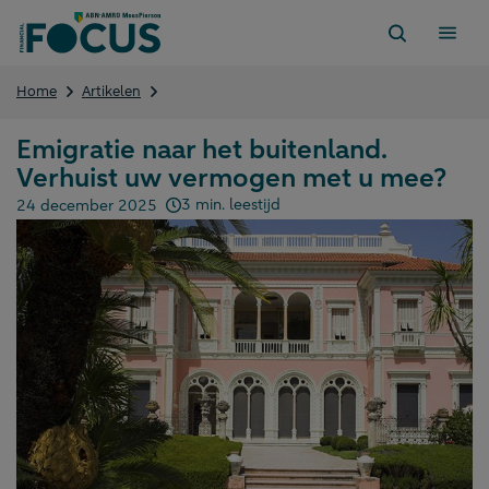
Direct
naar
content
Emigratie
Home
Artikelen
naar
het
Emigratie naar het buitenland.
buitenland.
Verhuist uw vermogen met u mee?
Verhuist
uw
3 min. leestijd
24 december 2025
vermogen
Gepubliceerd op:
met
u
mee?