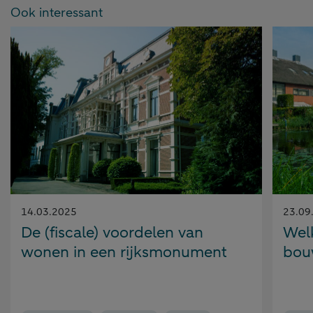
Ook interessant
Gepubliceerd
Gepubl
14.03.2025
23.09
op:
op:
De (fiscale) voordelen van
Wel
wonen in een rijksmonument
bou