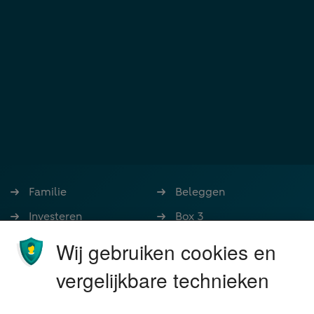
Familie
Beleggen
Investeren
Box 3
Ondernemen
Bedrijfsoverdracht
Wij gebruiken cookies en
Stoppen met werken
Nalatenschap
vergelijkbare technieken
Wonen
Schenken