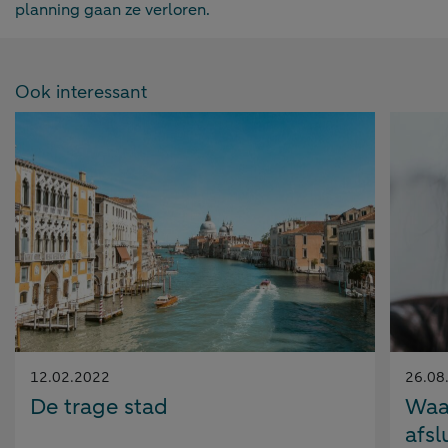
planning gaan ze verloren.
Ook interessant
Gepubliceerd
Gepubl
12.02.2022
26.08
op:
op:
De trage stad
Waa
afsl