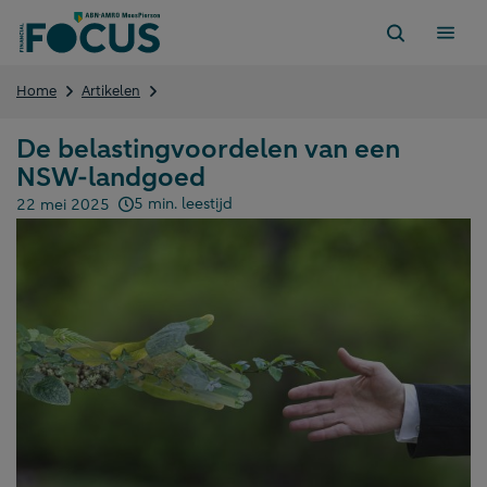
Direct
naar
content
De
Home
Artikelen
belastingvoordelen
van
De belastingvoordelen van een
een
NSW-landgoed
NSW-
landgoed
5 min. leestijd
22 mei 2025
Gepubliceerd op: