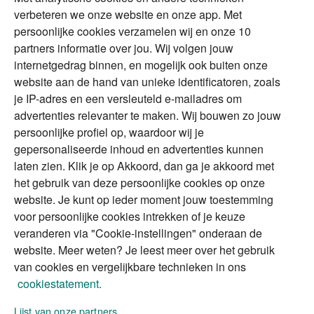
verbeteren we onze website en onze app. Met
Tweede huis in
Financial Focus
persoonlijke cookies verzamelen wij en onze 10
buitenland
magazine
partners informatie over jou. Wij volgen jouw
DGA
internetgedrag binnen, en mogelijk ook buiten onze
The Exit Years
website aan de hand van unieke identificatoren, zoals
Erfenis
Contact
je IP-adres en een versleuteld e-mailadres om
advertenties relevanter te maken. Wij bouwen zo jouw
persoonlijke profiel op, waardoor wij je
Alles voor en over vermogenden.
gepersonaliseerde inhoud en advertenties kunnen
laten zien. Klik je op Akkoord, dan ga je akkoord met
het gebruik van deze persoonlijke cookies op onze
website. Je kunt op ieder moment jouw toestemming
Over ABN AMRO
Veiligheid
Privacy & Cookies
voor persoonlijke cookies intrekken of je keuze
veranderen via "Cookie-instellingen" onderaan de
Toegankelijkheid
Disclaimer
RSS
website. Meer weten? Je leest meer over het gebruik
van cookies en vergelijkbare technieken in ons
cookiestatement.
Lijst van onze partners