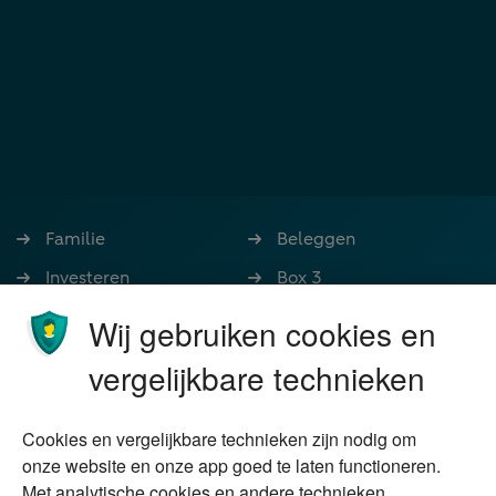
Familie
Beleggen
Investeren
Box 3
Ondernemen
Bedrijfsoverdracht
Wij gebruiken cookies en
Stoppen met werken
Nalatenschap
vergelijkbare technieken
Wonen
Schenken
Cookies en vergelijkbare technieken zijn nodig om
Over Financial Focus
Duurzaam
onze website en onze app goed te laten functioneren.
Met analytische cookies en andere technieken
Vermogensplanning
Specialisten