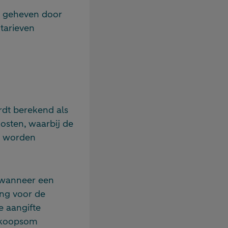
g, geheven door
tarieven
rdt berekend als
osten, waarbij de
g worden
 wanneer een
ing voor de
e aangifte
e koopsom