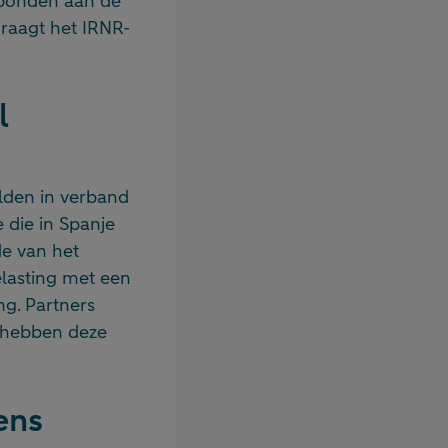
rbonden aan de
raagt het IRNR-
l
lden in verband
 die in Spanje
de van het
lasting met een
ng. Partners
s hebben deze
ens