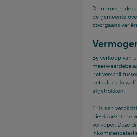
De onroerendezaak
de gemeente over
doorgaans variër
Vermogen
Bij
verkoop
van u
meerwaardebelast
het verschil tus
betaalde plusval
afgetrokken.
Er is een verpli
niet-ingezetene 
verkoper. Deze dr
inkomstenbelasti