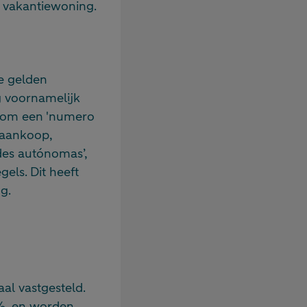
 vakantiewoning.
e gelden
g voornamelijk
el om een 'numero
s aankoop,
des autónomas’,
els. Dit heeft
g.
l vastgesteld.
%, en worden