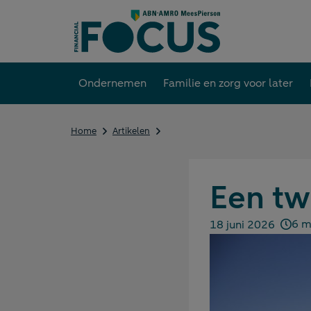
Direct
naar
content
Ondernemen
Familie en zorg voor later
Een
Home
Artikelen
tweede
huis
in
Spanje
Een tw
(deel
1)
6 mi
18 juni 2026
Gepubliceerd op: