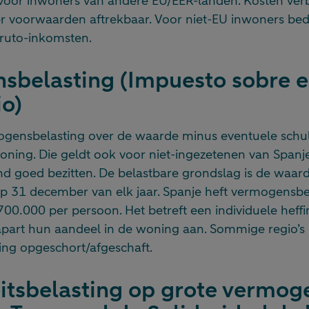
voor inwoners van andere EU/EER-landen. Kosten ve
er voorwaarden aftrekbaar. Voor niet-EU inwoners bed
bruto-inkomsten.
sbelasting (Impuesto sobre e
o)
ogensbelasting over de waarde minus eventuele schu
ning. Die geldt ook voor niet-ingezetenen van Spanje
d goed bezitten. De belastbare grondslag is de waar
 31 december van elk jaar. Spanje heft vermogensbe
 700.000 per persoon. Het betreft een individuele heffi
apart hun aandeel in de woning aan. Sommige regio’
ng opgeschort/afgeschaft.
eitsbelasting op grote vermog