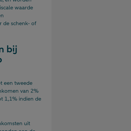
fiscale waarde
en
r de schenk- of
 bij
o
et een tweede
urinkomen van 2%
t 1,1% indien de
nkomsten uit