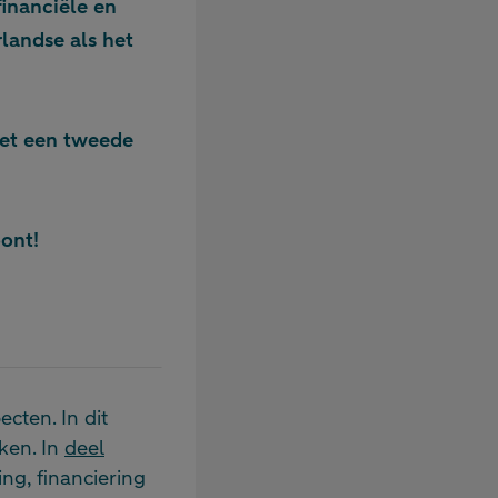
financiële en
landse als het
met een tweede
oont!
ecten. In dit
ken. In
deel
g, financiering