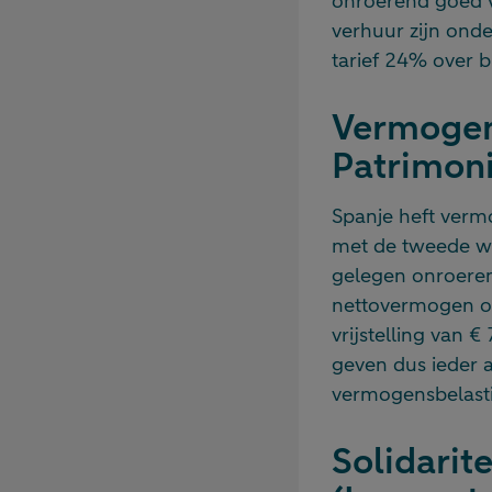
onroerend goed 
verhuur zijn ond
tarief 24% over 
Vermogen
Patrimoni
Spanje heft verm
met de tweede wo
gelegen onroeren
nettovermogen op
vrijstelling van €
geven dus ieder 
vermogensbelasti
Solidarit