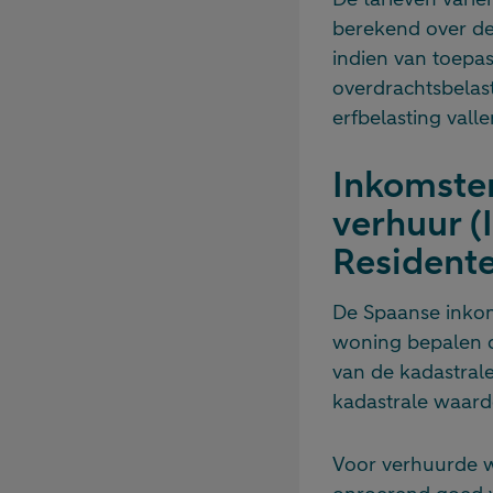
berekend over de
indien van toepas
overdrachtsbelast
erfbelasting valle
Inkomsten
verhuur (
Residente
De Spaanse inkom
woning bepalen d
van de kadastral
kadastrale waarde
Voor verhuurde w