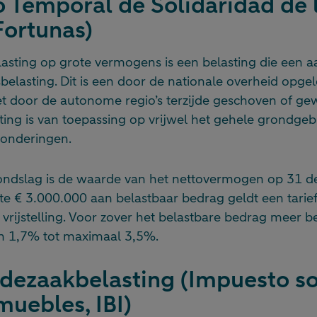
 Temporal de Solidaridad de 
Fortunas)
elasting op grote vermogens is een belasting die een 
elasting. Dit is een door de nationale overheid opgel
 niet door de autonome regio’s terzijde geschoven of ge
ing is van toepassing op vrijwel het gehele grondgeb
zonderingen.
ondslag is de waarde van het nettovermogen op 31 d
ste € 3.000.000 aan belastbaar bedrag geldt een tarie
rijstelling. Voor zover het belastbare bedrag meer b
an 1,7% tot maximaal 3,5%.
dezaakbelasting (Impuesto s
muebles, IBI)