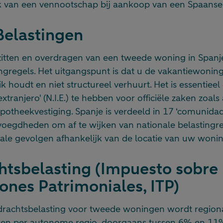
k van een vennootschap bij aankoop van een Spaanse
Belastingen
ezitten en overdragen van een tweede woning in Spanj
ingregels. Het uitgangspunt is dat u de vakantiewonin
k houdt en niet structureel verhuurt. Het is essentie
extranjero' (N.I.E.) te hebben voor officiële zaken zoal
potheekvestiging. Spanje is verdeeld in 17 ‘comunida
oegdheden om af te wijken van nationale belastingreg
cale gevolgen afhankelijk van de locatie van uw wonin
tsbelasting (Impuesto sobre
ones Patrimoniales, ITP)
rachtsbelasting voor tweede woningen wordt regionaa
ëren per autonome regio, doorgaans tussen 6% en 11