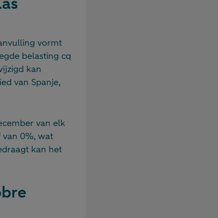
las
aanvulling vormt
egde belasting cq
wijzigd kan
ied van Spanje,
ecember van elk
f van 0%, wat
edraagt kan het
obre