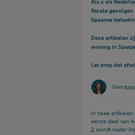
Als u als Nederla
fiscale gevolgen
Spaanse belasting
Deze artikelen z
woning in Spanje
Let erop dat afw
Door:
Kare
In twee artikelen 
eerste deel van h
2
wordt nader ing