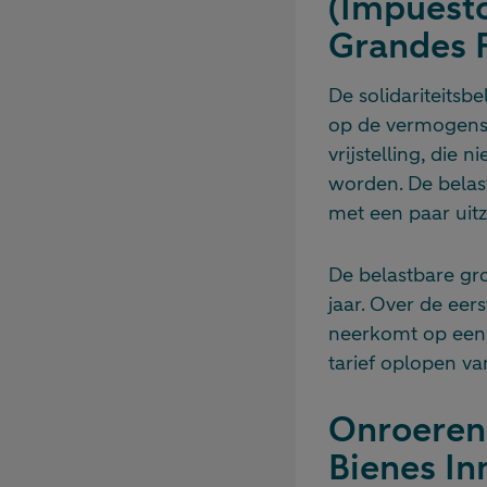
(Impuesto
Grandes 
De solidariteitsb
op de vermogensb
vrijstelling, die
worden. De belast
met een paar uit
De belastbare gr
jaar. Over de eer
neerkomt op een v
tarief oplopen v
Onroeren
Bienes In