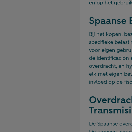
en op het gebrui
Spaanse 
Bij het kopen, b
specifieke belast
voor eigen gebrui
de identificación 
overdracht, en hy
elk met eigen bev
invloed op de fis
Overdrach
Transmisi
De Spaanse overd
De tarieven vari