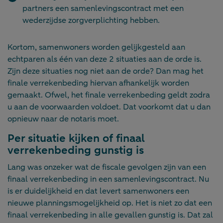
partners een samenlevingscontract met een
wederzijdse zorgverplichting hebben.
Kortom, samenwoners worden gelijkgesteld aan
echtparen als één van deze 2 situaties aan de orde is.
Zijn deze situaties nog niet aan de orde? Dan mag het
finale verrekenbeding hiervan afhankelijk worden
gemaakt. Ofwel, het finale verrekenbeding geldt zodra
u aan de voorwaarden voldoet. Dat voorkomt dat u dan
Venst
opnieuw naar de notaris moet.
Heeft u even?
sluit
Per situatie kijken of finaal
Door een korte vragenlijst in te vullen, kunnen we onze
verrekenbeding gunstig is
content beter afstemmen op uw situatie en interesses.
Het kost u slechts 2 minuten.
Lang was onzeker wat de fiscale gevolgen zijn van een
finaal verrekenbeding in een samenlevingscontract. Nu
Mogen we u iets vragen?
is er duidelijkheid en dat levert samenwoners een
nieuwe planningsmogelijkheid op. Het is niet zo dat een
finaal verrekenbeding in alle gevallen gunstig is. Dat zal