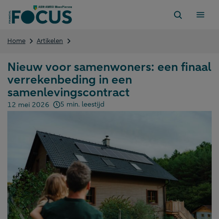
Direct
naar
content
Nieuw
Home
Artikelen
voor
samenwoners:
Nieuw voor samenwoners: een finaal
een
verrekenbeding in een
finaal
verrekenbeding
samenlevingscontract
in
5 min. leestijd
12 mei 2026
een
Gepubliceerd op:
samenlevingscontract