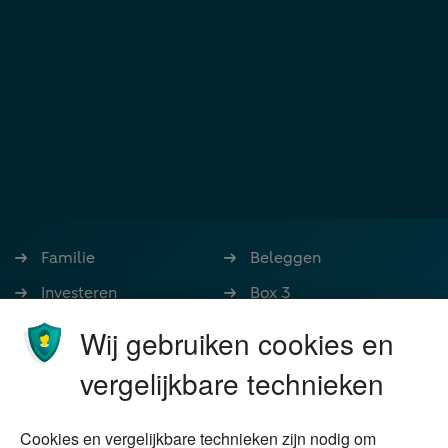
Familie
Beleggen
Investeren
Box 3
Ondernemen
Bedrijfsoverdracht
Wij gebruiken cookies en
Stoppen met werken
Nalatenschap
vergelijkbare technieken
Wonen
Schenken
Cookies en vergelijkbare technieken zijn nodig om