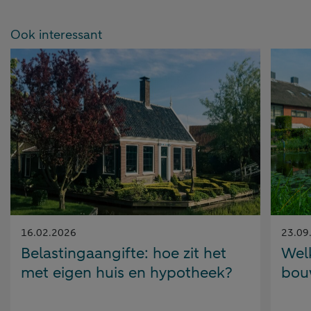
Ook interessant
Gepubliceerd
Gepubl
16.02.2026
23.09
op:
op:
Belastingaangifte: hoe zit het
Wel
met eigen huis en hypotheek?
bou