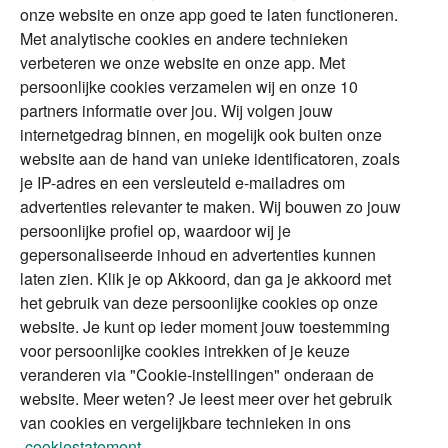
Over Financial Focus
Duurzaam
onze website en onze app goed te laten functioneren.
Met analytische cookies en andere technieken
Vermogensplanning
Specialisten
verbeteren we onze website en onze app. Met
Tweede huis in
Financial Focus
persoonlijke cookies verzamelen wij en onze 10
buitenland
magazine
partners informatie over jou. Wij volgen jouw
DGA
internetgedrag binnen, en mogelijk ook buiten onze
The Exit Years
website aan de hand van unieke identificatoren, zoals
Erfenis
Contact
je IP-adres en een versleuteld e-mailadres om
advertenties relevanter te maken. Wij bouwen zo jouw
persoonlijke profiel op, waardoor wij je
Alles voor en over vermogenden.
gepersonaliseerde inhoud en advertenties kunnen
laten zien. Klik je op Akkoord, dan ga je akkoord met
het gebruik van deze persoonlijke cookies op onze
website. Je kunt op ieder moment jouw toestemming
Over ABN AMRO
Veiligheid
Privacy & Cookies
voor persoonlijke cookies intrekken of je keuze
veranderen via "Cookie-instellingen" onderaan de
Toegankelijkheid
Disclaimer
RSS
website. Meer weten? Je leest meer over het gebruik
van cookies en vergelijkbare technieken in ons
cookiestatement.