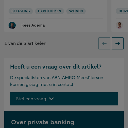
BELASTING
HYPOTHEKEN
WONEN
HUIZ
Kees Adema
1
van de
3
artikelen
Vorige
Volge
Heeft u een vraag over dit artikel?
De specialisten van ABN AMRO MeesPierson
komen graag met u in contact.
Stel een vraag
Over private banking