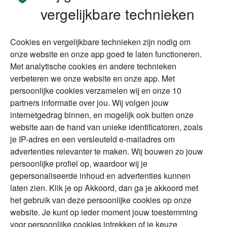
Stoppen met werken
Nalatenschap
vergelijkbare technieken
Wonen
Schenken
Cookies en vergelijkbare technieken zijn nodig om
Over Financial Focus
Duurzaam
onze website en onze app goed te laten functioneren.
Met analytische cookies en andere technieken
Vermogensplanning
Specialisten
verbeteren we onze website en onze app. Met
Tweede huis in
Financial Focus
persoonlijke cookies verzamelen wij en onze 10
buitenland
magazine
partners informatie over jou. Wij volgen jouw
DGA
internetgedrag binnen, en mogelijk ook buiten onze
The Exit Years
website aan de hand van unieke identificatoren, zoals
Erfenis
Contact
je IP-adres en een versleuteld e-mailadres om
advertenties relevanter te maken. Wij bouwen zo jouw
persoonlijke profiel op, waardoor wij je
Alles voor en over vermogenden.
gepersonaliseerde inhoud en advertenties kunnen
laten zien. Klik je op Akkoord, dan ga je akkoord met
het gebruik van deze persoonlijke cookies op onze
website. Je kunt op ieder moment jouw toestemming
Over ABN AMRO
Veiligheid
Privacy & Cookies
voor persoonlijke cookies intrekken of je keuze