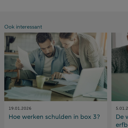
Ook interessant
Gepubliceerd
Gepubl
19.01.2026
5.01.
op:
op:
Hoe werken schulden in box 3?
De w
erfb