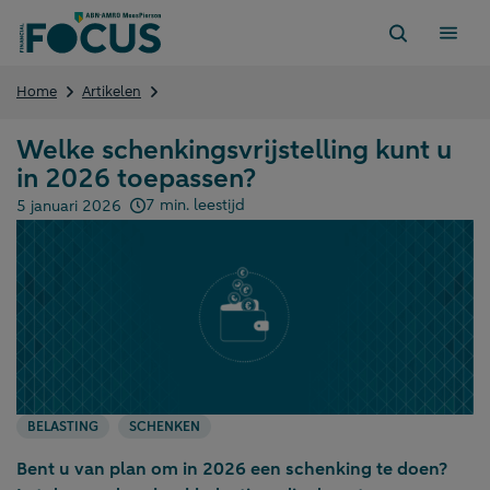
Direct
naar
content
Welke
Home
Artikelen
schenkingsvrijstelling
kunt
Welke schenkingsvrijstelling kunt u
u
in 2026 toepassen?
in
2026
7 min. leestijd
5 januari 2026
toepassen?
Gepubliceerd op:
BELASTING
SCHENKEN
Bent u van plan om in 2026 een schenking te doen?