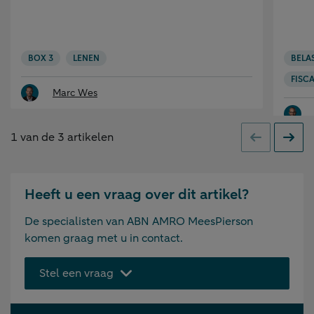
BOX 3
LENEN
BELA
FISCA
Marc Wes
1
van de
3
artikelen
Vorige
Volge
Heeft u een vraag over dit artikel?
De specialisten van ABN AMRO MeesPierson
komen graag met u in contact.
Stel een vraag