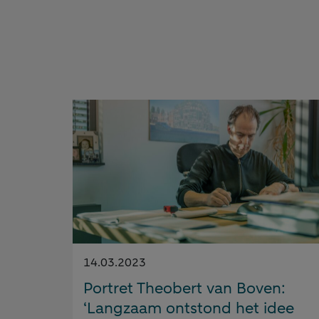
Gepubliceerd
14.03.2023
op:
Portret Theobert van Boven:
‘Langzaam ontstond het idee