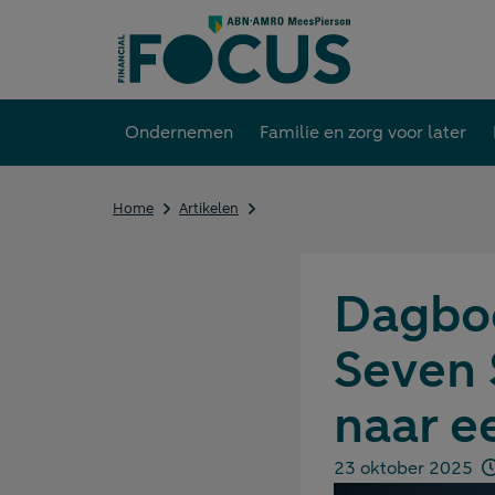
Direct
naar
content
Ondernemen
Familie en zorg voor later
Dagboek
Home
Artikelen
van
een
bankier
die
Dagboe
de
Seven
Seven 
Summits
beklom
op
naar e
zoek
naar
een
23 oktober 2025
Gepubliceerd op:
echte