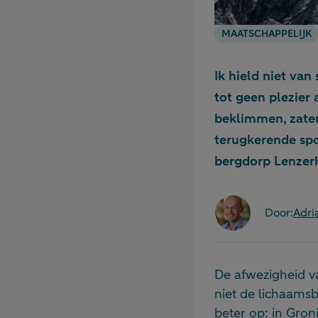
MAATSCHAPPELIJK
Ik hield niet van
tot geen plezier 
beklimmen, zaten
terugkerende spo
bergdorp Lenzer
Door:
Adri
De afwezigheid va
niet de lichaams
beter op: in Gron