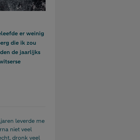
eleefde er weinig
erg die ik zou
en de jaarlijks
witserse
ljaren leverde me
na niet veel
echt, dronk veel