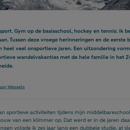
 sport. Gym op de basisschool, hockey en tennis: ik b
aan. Tussen deze vroege herinneringen en de eerste b
 heel veel onsportieve jaren. Een uitzondering vormd
rtieve wandelvakanties met de hele familie in het Z
heide.
aan Wessels
n sportieve activiteiten tijdens mijn middelbareschoo
bouw van een klimmer op. Dat werd er in de jaren daar
ingen volgde ik zes jaar lang een dubbele studie, at sl