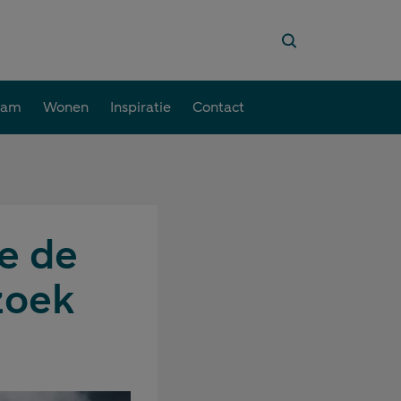
aam
Wonen
Inspiratie
Contact
e de
zoek