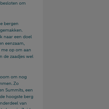
k besloten om
 de bergen
ongemakken.
ek naar een doel
 en eenzaam,
in me op om aan
n de zaadjes wel
 droom om nog
immen. Zo
en Summits, een
 de hoogste berg
Onderdeel van