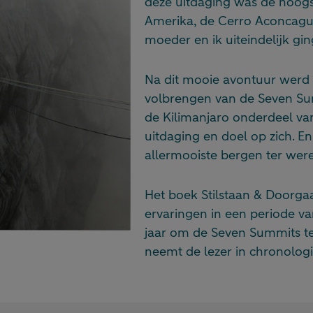
deze uitdaging was de hoogs
Amerika, de Cerro Aconcagua
moeder en ik uiteindelijk g
Na dit mooie avontuur werd 
volbrengen van de Seven Su
de Kilimanjaro onderdeel van
uitdaging en doel op zich. En
allermooiste bergen ter wer
Het boek Stilstaan & Doorga
ervaringen in een periode va
jaar om de Seven Summits t
neemt de lezer in chronolog