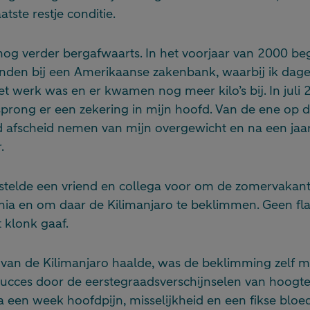
atste restje conditie.
nog verder bergafwaarts. In het voorjaar van 2000 be
nden bij een Amerikaanse zakenbank, waarbij ik dageli
 werk was en er kwamen nog meer kilo’s bij. In juli 
prong er een zekering in mijn hoofd. Van de ene op 
d afscheid nemen van mijn overgewicht en na een jaar
.
 stelde een vriend en collega voor om de zomervakant
nia en om daar de Kilimanjaro te beklimmen. Geen fl
t klonk gaaf.
 van de Kilimanjaro haalde, was de beklimming zelf m
succes door de eerstegraadsverschijnselen van hoogte
a een week hoofdpijn, misselijkheid en een fikse bloe