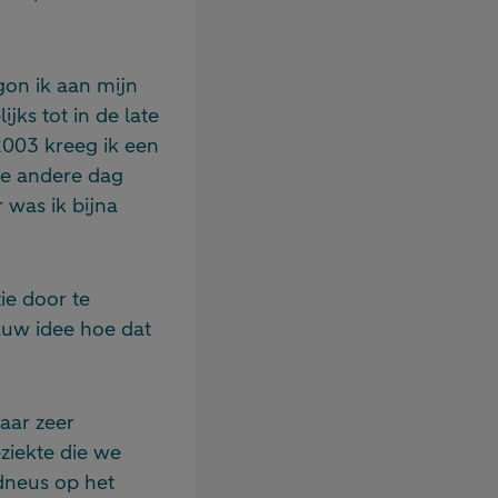
gon ik aan mijn
jks tot in de late
2003 kreeg ik een
de andere dag
 was ik bijna
ie door te
auw idee hoe dat
aar zeer
ziekte die we
dneus op het