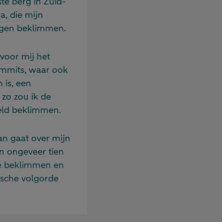
te berg in Zuid-
, die mijn
ingen beklimmen.
voor mij het
mmits, waar ook
 is, een
 zo zou ik de
eld beklimmen.
an gaat over mijn
n ongeveer tien
e beklimmen en
ische volgorde