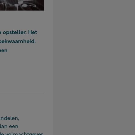
 opsteller. Het
onbekwaamheid.
een
andelen,
 dan een
de volmachtgever