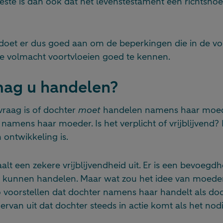
beste is dan ook dat het levenstestament een richtsnoe
oet er dus goed aan om de beperkingen die in de vo
e volmacht voortvloeien goed te kennen.
mag u handelen?
vraag is of dochter
moet
handelen namens haar moe
amens haar moeder. Is het verplicht of vrijblijvend? 
ontwikkeling is.
alt een zekere vrijblijvendheid uit. Er is een bevoe
 kunnen handelen. Maar wat zou het idee van moeder 
zo voorstellen dat dochter namens haar handelt als doch
 ervan uit dat dochter steeds in actie komt als het nodi