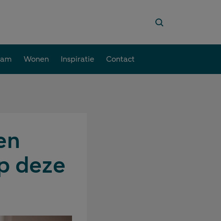
aam
Wonen
Inspiratie
Contact
en
p deze