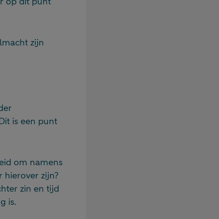
r op dit punt
lmacht zijn
der
Dit is een punt
gdheid om namens
hierover zijn?
ter zin en tijd
g is.