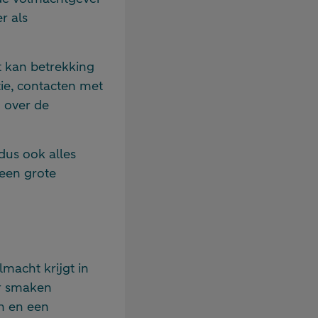
r als
t kan betrekking
ie, contacten met
n over de
dus ook alles
 een grote
macht krijgt in
er smaken
n en een