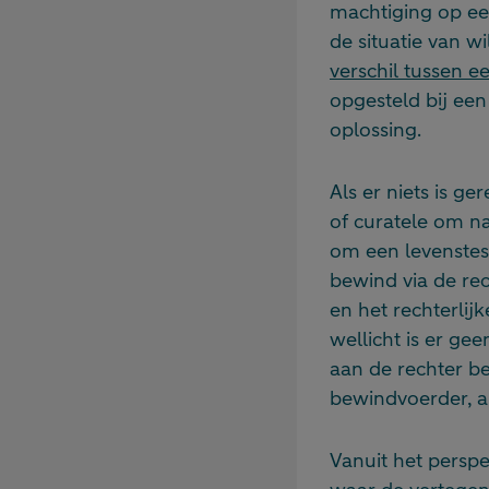
machtiging op ee
de situatie van w
verschil tussen 
opgesteld bij een
oplossing.
Als er niets is g
of curatele om n
om een levenstest
bewind via de rec
en het rechterlij
wellicht is er g
aan de rechter b
bewindvoerder, al
Vanuit het perspe