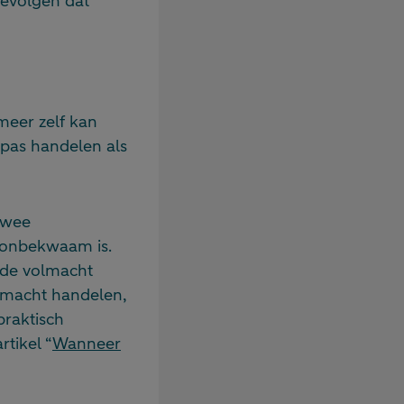
evolgen dat
eer zelf kan
 pas handelen als
twee
sonbekwaam is.
 de volmacht
olmacht handelen,
praktisch
rtikel “
Wanneer