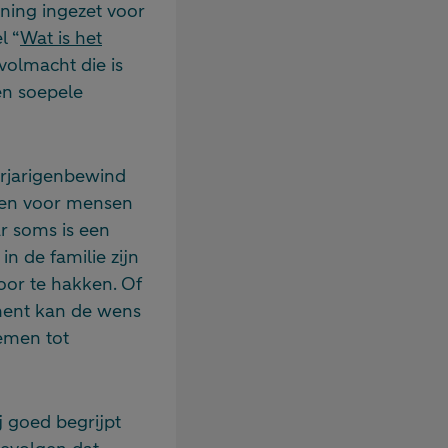
ning ingezet voor
l “
Wat is het
volmacht die is
en soepele
erjarigenbewind
den voor mensen
ar soms is een
n de familie zijn
oor te hakken. Of
ament kan de wens
emen tot
j goed begrijpt