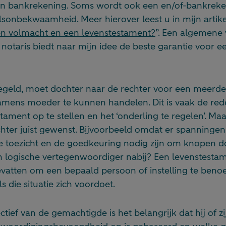
n bankrekening. Soms wordt ook een en/of-bankreke
ilsonbekwaamheid. Meer hierover leest u in mijn artike
een volmacht en een levenstestament?
”. Een algemene 
 notaris biedt naar mijn idee de beste garantie voor e
eregeld, moet dochter naar de rechter voor een meerd
amens moeder te kunnen handelen. Dit is vaak de re
ament op te stellen en het ‘onderling te regelen’. Ma
hter juist gewenst. Bijvoorbeeld omdat er spanningen i
ke toezicht en de goedkeuring nodig zijn om knopen d
een logische vertegenwoordiger nabij? Een levenstest
evatten om een bepaald persoon of instelling te beno
s die situatie zich voordoet.
ctief van de gemachtigde is het belangrijk dat hij of zi