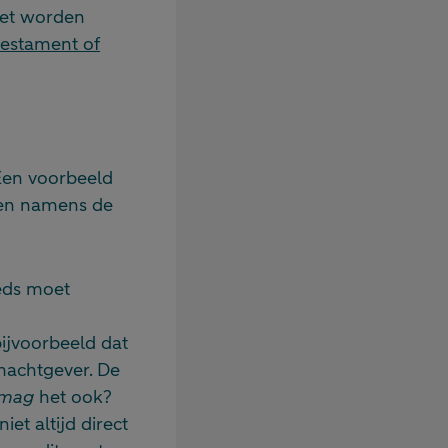
oet worden
estament of
 Een voorbeeld
gen namens de
eeds moet
 bijvoorbeeld dat
machtgever. De
mag
het ook?
et altijd direct