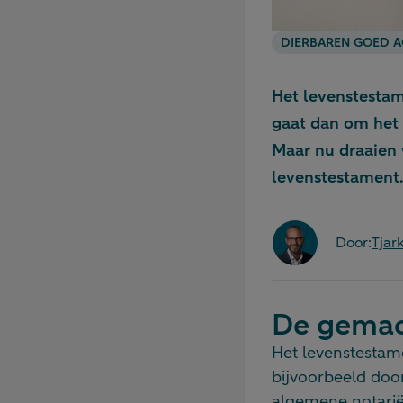
DIERBAREN GOED A
Het levenstestam
gaat dan om het 
Maar nu draaien 
levenstestament.
Door:
Tja
De gemach
Het levenstestame
bijvoorbeeld door
algemene notarië