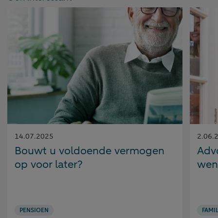
Gepubliceerd
Gepubl
14.07.2025
2.06.
op:
op:
Bouwt u voldoende vermogen
Advo
op voor later?
wen
PENSIOEN
FAMIL