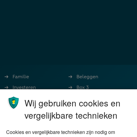
Familie
Beleggen
Investeren
Box 3
Ondernemen
Bedrijfsoverdracht
Wij gebruiken cookies en
Stoppen met werken
Nalatenschap
vergelijkbare technieken
Wonen
Schenken
Cookies en vergelijkbare technieken zijn nodig om
Over Financial Focus
Duurzaam