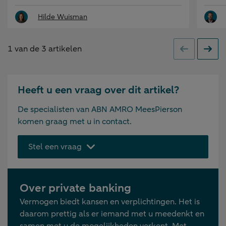
Hilde Wuisman
1
van de
3
artikelen
Vorige
Volge
Heeft u een vraag over dit artikel?
De specialisten van ABN AMRO MeesPierson
komen graag met u in contact.
Stel een vraag
Over private banking
Vermogen biedt kansen en verplichtingen. Het is
daarom prettig als er iemand met u meedenkt en
samen met u de mogelijkheden verkent. Met