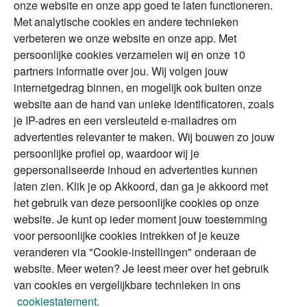
onze website en onze app goed te laten functioneren.
Met analytische cookies en andere technieken
Vermogensplanning
Specialisten
verbeteren we onze website en onze app. Met
Tweede huis in
Financial Focus
persoonlijke cookies verzamelen wij en onze 10
buitenland
magazine
partners informatie over jou. Wij volgen jouw
DGA
internetgedrag binnen, en mogelijk ook buiten onze
The Exit Years
website aan de hand van unieke identificatoren, zoals
Erfenis
Contact
je IP-adres en een versleuteld e-mailadres om
advertenties relevanter te maken. Wij bouwen zo jouw
persoonlijke profiel op, waardoor wij je
Alles voor en over vermogenden.
gepersonaliseerde inhoud en advertenties kunnen
laten zien. Klik je op Akkoord, dan ga je akkoord met
het gebruik van deze persoonlijke cookies op onze
website. Je kunt op ieder moment jouw toestemming
Over ABN AMRO
Veiligheid
Privacy & Cookies
voor persoonlijke cookies intrekken of je keuze
veranderen via "Cookie-instellingen" onderaan de
Toegankelijkheid
Disclaimer
RSS
website. Meer weten? Je leest meer over het gebruik
van cookies en vergelijkbare technieken in ons
cookiestatement.