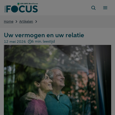
Direct
naar
content
Uw
Home
Artikelen
vermogen
en
Uw vermogen en uw relatie
uw
relatie
6 min. leestijd
12 mei 2026
Gepubliceerd op: