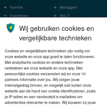
Familie
Beleggen
Investeren
Box 3
Ondernemen
Bedrijfsoverdracht
Wij gebruiken cookies en
Stoppen met werken
Nalatenschap
vergelijkbare technieken
Wonen
Schenken
Cookies en vergelijkbare technieken zijn nodig om
Over Financial Focus
Duurzaam
onze website en onze app goed te laten functioneren.
Met analytische cookies en andere technieken
Vermogensplanning
Specialisten
verbeteren we onze website en onze app. Met
Tweede huis in
Financial Focus
persoonlijke cookies verzamelen wij en onze 10
buitenland
magazine
partners informatie over jou. Wij volgen jouw
DGA
internetgedrag binnen, en mogelijk ook buiten onze
The Exit Years
website aan de hand van unieke identificatoren, zoals
Erfenis
Contact
je IP-adres en een versleuteld e-mailadres om
advertenties relevanter te maken. Wij bouwen zo jouw