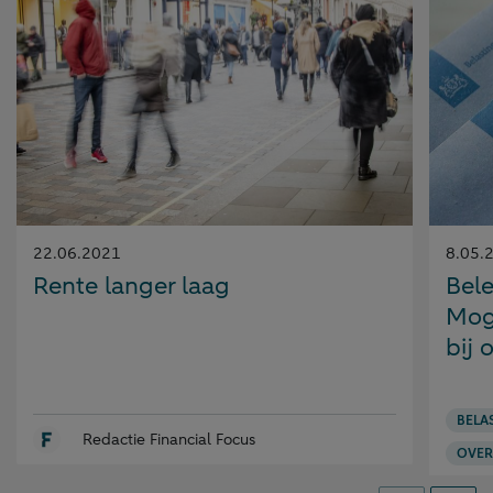
Gepubliceerd
Gepubl
22.06.2021
8.05.
op:
op:
Rente langer laag
Bel
Moge
bij 
BELA
Redactie Financial Focus
OVER