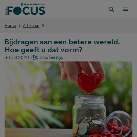
Direct
naar
content
Bijdragen
Home
Artikelen
aan
een
Bijdragen aan een betere wereld.
betere
Hoe geeft u dat vorm?
wereld.
Hoe
5 min. leestijd
30 juli 2020
geeft
Gepubliceerd op:
u
dat
vorm?