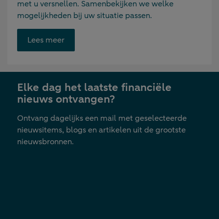
met u versnellen. Samenbekijken we welke
mogelijkheden bij uw situatie passen.
Opent
Lees meer
link
in
nieuwe
Elke dag het laatste financiële
tab
nieuws ontvangen?
Ontvang dagelijks een mail met geselecteerde
nieuwsitems, blogs en artikelen uit de grootste
nieuwsbronnen.