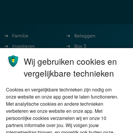
Familie
Beleggen
Investeren
Box 3
Ondernemen
Bedrijfsoverdracht
Wij gebruiken cookies en
Stoppen met werken
Nalatenschap
vergelijkbare technieken
Wonen
Schenken
Cookies en vergelijkbare technieken zijn nodig om
Over Financial Focus
Duurzaam
onze website en onze app goed te laten functioneren.
Met analytische cookies en andere technieken
Vermogensplanning
Specialisten
verbeteren we onze website en onze app. Met
Tweede huis in
Financial Focus
persoonlijke cookies verzamelen wij en onze 10
buitenland
magazine
partners informatie over jou. Wij volgen jouw
DGA
internetgedrag binnen, en mogelijk ook buiten onze
The Exit Years