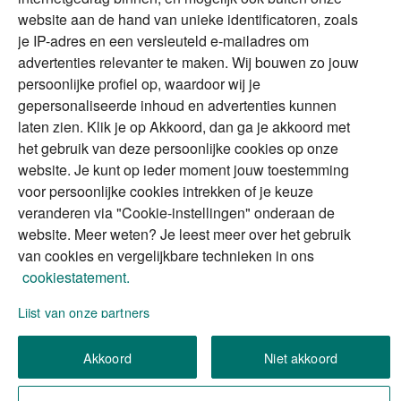
website aan de hand van unieke identificatoren, zoals
Erfenis
Contact
je IP-adres en een versleuteld e-mailadres om
advertenties relevanter te maken. Wij bouwen zo jouw
persoonlijke profiel op, waardoor wij je
Alles voor en over vermogenden.
gepersonaliseerde inhoud en advertenties kunnen
laten zien. Klik je op Akkoord, dan ga je akkoord met
het gebruik van deze persoonlijke cookies op onze
website. Je kunt op ieder moment jouw toestemming
Over ABN AMRO
Veiligheid
Privacy & Cookies
voor persoonlijke cookies intrekken of je keuze
veranderen via "Cookie-instellingen" onderaan de
Toegankelijkheid
Disclaimer
RSS
website. Meer weten? Je leest meer over het gebruik
van cookies en vergelijkbare technieken in ons
cookiestatement.
Lijst van onze partners
We gebruiken de persoonlijke informatie die u
Akkoord
Niet akkoord
invult, om uw verzoek (of aanvraag) te verwerken.
Wilt u meer weten over hoe we omgaan met uw