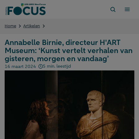
Direct
naar
content
Annabelle
Home
Artikelen
Birnie,
directeur
Annabelle Birnie, directeur H'ART
H’ART
Museum: ‘Kunst vertelt verhalen van
Museum:
‘Kunst
gisteren, morgen en vandaag’
vertelt
5 min. leestijd
16 maart 2024
verhalen
Gepubliceerd op:
van
gisteren,
morgen
en
vandaag’