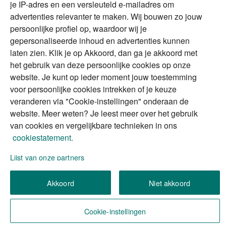
je IP-adres en een versleuteld e-mailadres om
advertenties relevanter te maken. Wij bouwen zo jouw
persoonlijke profiel op, waardoor wij je
Alles voor en over vermogenden.
gepersonaliseerde inhoud en advertenties kunnen
laten zien. Klik je op Akkoord, dan ga je akkoord met
het gebruik van deze persoonlijke cookies op onze
website. Je kunt op ieder moment jouw toestemming
Over ABN AMRO
Veiligheid
Privacy & Cookies
voor persoonlijke cookies intrekken of je keuze
veranderen via "Cookie-instellingen" onderaan de
Toegankelijkheid
Disclaimer
RSS
website. Meer weten? Je leest meer over het gebruik
van cookies en vergelijkbare technieken in ons
cookiestatement.
Lijst van onze partners
We gebruiken de persoonlijke informatie die u
Akkoord
Niet akkoord
invult, om uw verzoek (of aanvraag) te verwerken.
Wilt u meer weten over hoe we omgaan met uw
persoonlijke informatie?
Lees meer in ons privacy
Cookie-instellingen
statement
.