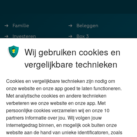
Familie
Beleggen
Investeren
Box 3
Ondernemen
Bedrijfsoverdracht
Wij gebruiken cookies en
Stoppen met werken
Nalatenschap
vergelijkbare technieken
Wonen
Schenken
Cookies en vergelijkbare technieken zijn nodig om
Over Financial Focus
Duurzaam
onze website en onze app goed te laten functioneren.
Met analytische cookies en andere technieken
Vermogensplanning
Specialisten
verbeteren we onze website en onze app. Met
Tweede huis in
Financial Focus
persoonlijke cookies verzamelen wij en onze 10
buitenland
magazine
partners informatie over jou. Wij volgen jouw
DGA
internetgedrag binnen, en mogelijk ook buiten onze
The Exit Years
website aan de hand van unieke identificatoren, zoals
Erfenis
Contact