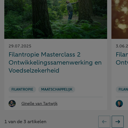
Gepubliceerd
Gepubl
29.07.2025
3.06.
op:
op:
Filantropie Masterclass 2
Fila
Ontwikkelingssamenwerking en
Ont
Voedselzekerheid
FILANTROPIE
MAATSCHAPPELIJK
FILA
Ginelle van Tartwijk
1
van de
3
artikelen
Vorige
Volge