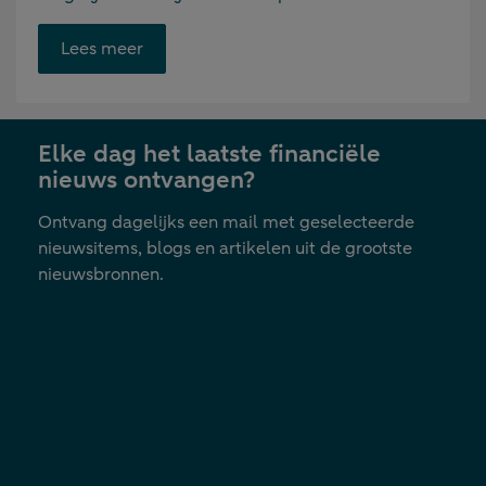
Opent
Lees meer
link
in
nieuwe
Elke dag het laatste financiële
tab
nieuws ontvangen?
Ontvang dagelijks een mail met geselecteerde
nieuwsitems, blogs en artikelen uit de grootste
nieuwsbronnen.