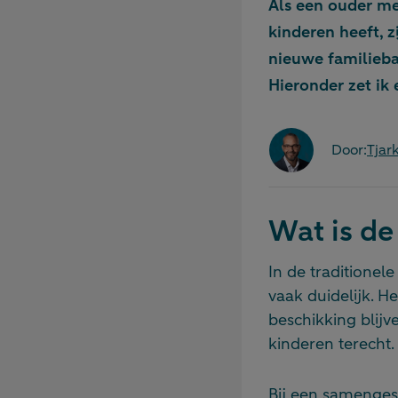
Als een ouder me
kinderen heeft, 
nieuwe familieb
Hieronder zet ik 
Door:
Tja
Wat is de
In de traditionel
vaak duidelijk. H
beschikking blijv
kinderen terecht.
Bij een samenges