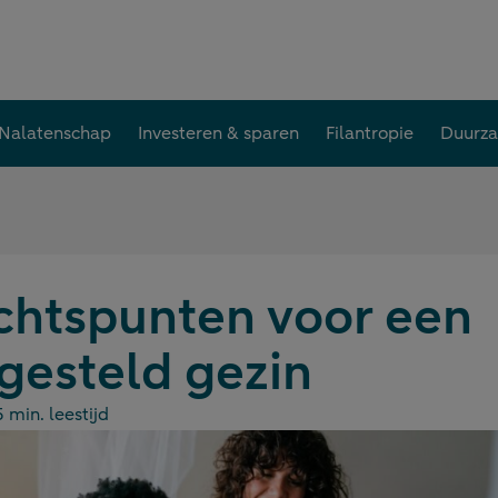
Nalatenschap
Investeren & sparen
Filantropie
Duurz
htspunten voor een
esteld gezin
5 min. leestijd