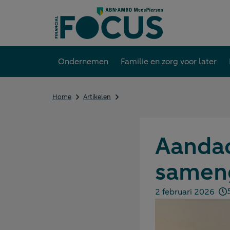
Direct
naar
content
Ondernemen
Familie en zorg voor later
Aandachtspunten
Home
Artikelen
voor
een
samengesteld
gezin
Aandac
sameng
2 februari 2026
Gepubliceerd op: