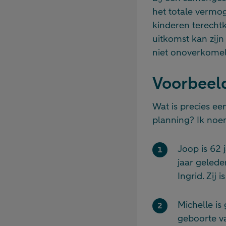
het totale vermog
kinderen terechtk
uitkomst kan zijn 
niet onoverkomeli
Voorbeel
Wat is precies ee
planning? Ik noem
Joop is 62 
jaar gelede
Ingrid. Zij
Michelle is
geboorte va