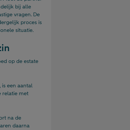
lijk bij alle
astige vragen. De
ergelijk proces is
nele situatie.
in
oed op de estate
 is een aantal
 relatie met
ort na de
 jaren daarna