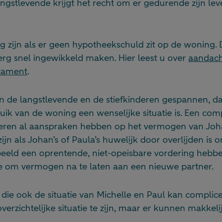
ngstlevende krijgt het recht om er gedurende zijn leven
ig zijn als er geen hypotheekschuld zit op de woning.
 erg snel ingewikkeld maken. Hier leest u over
aandach
stament
.
sen de langstlevende en de stiefkinderen gespannen, da
uik van de woning een wenselijke situatie is. Een com
deren al aanspraken hebben op het vermogen van Joha
ijn als Johan’s of Paula’s huwelijk door overlijden is
beeld een oprentende, niet-opeisbare vordering hebbe
e om vermogen na te laten aan een nieuwe partner.
e die ook de situatie van Michelle en Paul kan complice
overzichtelijke situatie te zijn, maar er kunnen makkel