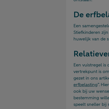
De erfbel
Een samengesteld 
Stiefkinderen zijn
huwelijk van de 
Relatiev
Een vuistregel is
vertrekpunt is om
gezet in ons artike
erfbelasting
”. Hi
ook bij uw wensen
bestemming wille
speelt sneller bi