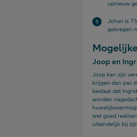
opnieuw ge
Johan is 75
gekregen me
Mogelijke
Joop en Ingr
Joop kan zijn ver
krijgen dan pas d
bestaat dat Ingri
worden nagedach
huwelijksvermoge
wel goed realiser
uiteindelijk bij z