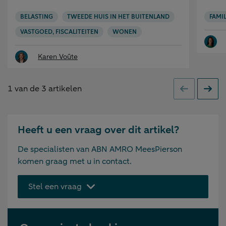
BELASTING
TWEEDE HUIS IN HET BUITENLAND
FAMIL
VASTGOED, FISCALITEITEN
WONEN
Karen Voûte
1
van de
3
artikelen
Vorige
Volge
Heeft u een vraag over dit artikel?
De specialisten van ABN AMRO MeesPierson
komen graag met u in contact.
Stel een vraag