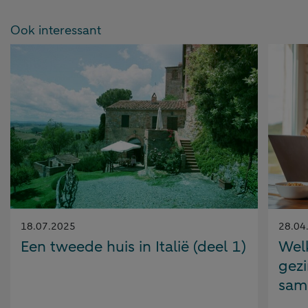
Ook interessant
Gepubliceerd
Gepubl
18.07.2025
28.04
op:
op:
Een tweede huis in Italië (deel 1)
Welk
gezi
sam