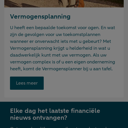
Vermogensplanning
U heeft een bepaalde toekomst voor ogen. En wat
zijn de gevolgen voor uw toekomstplannen
wanneer er onverwacht iets met u gebeurt? Met
Vermogensplanning krijgt u helderheid in wat u
daadwerkelijk kunt met uw vermogen. Als uw
vermogen complex is of u een eigen onderneming
heeft, komt de Vermogensplanner bij u aan tafel.
Opent
Lees meer
link
in
nieuwe
Elke dag het laatste financiële
tab
nieuws ontvangen?