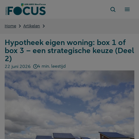
Direct
naar
content
Hypotheek
Home
Artikelen
eigen
woning:
Hypotheek eigen woning: box 1 of
box
box 3 – een strategische keuze (Deel
1
of
2)
box
4 min. leestijd
22 juni 2026
3
Gepubliceerd op:
–
een
strategische
keuze
(Deel
2)