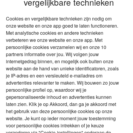
vergelijkbare technieken
Wonen
Schenken
Cookies en vergelijkbare technieken zijn nodig om
Over Financial Focus
Duurzaam
onze website en onze app goed te laten functioneren.
Met analytische cookies en andere technieken
Vermogensplanning
Specialisten
verbeteren we onze website en onze app. Met
Tweede huis in
Financial Focus
persoonlijke cookies verzamelen wij en onze 10
buitenland
magazine
partners informatie over jou. Wij volgen jouw
DGA
internetgedrag binnen, en mogelijk ook buiten onze
The Exit Years
website aan de hand van unieke identificatoren, zoals
Erfenis
Contact
je IP-adres en een versleuteld e-mailadres om
advertenties relevanter te maken. Wij bouwen zo jouw
persoonlijke profiel op, waardoor wij je
Alles voor en over vermogenden.
gepersonaliseerde inhoud en advertenties kunnen
laten zien. Klik je op Akkoord, dan ga je akkoord met
het gebruik van deze persoonlijke cookies op onze
website. Je kunt op ieder moment jouw toestemming
Over ABN AMRO
Veiligheid
Privacy & Cookies
voor persoonlijke cookies intrekken of je keuze
veranderen via "Cookie-instellingen" onderaan de