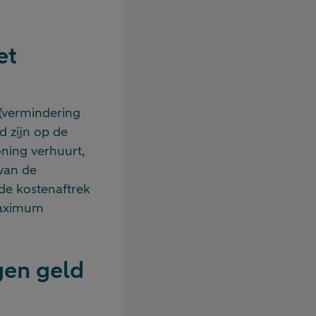
et
 (vermindering
d zijn op de
oning verhuurt,
 van de
 de kostenaftrek
 maximum
gen geld