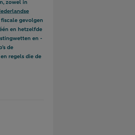
n, zowel in
Nederlandse
 fiscale gevolgen
 één en hetzelfde
astingwetten en -
o’s de
en regels die de