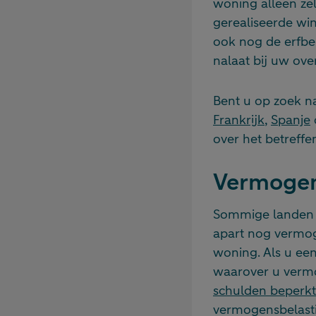
woning alleen zel
gerealiseerde win
ook nog de erfbel
nalaat bij uw over
Bent u op zoek na
Frankrijk
,
Spanje
over het betreff
Vermogens
Sommige landen –
apart nog vermog
woning. Als u ee
waarover u vermo
schulden beperkt
vermogensbelastin