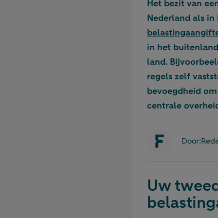
Het bezit van een
Nederland als in
belastingaangift
in het buitenland
land. Bijvoorbee
regels zelf vast
bevoegdheid om v
centrale overheid
Door:
Reda
Uw tweed
belasting