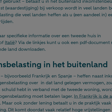
f gebruikt – betaalt u in het buitenland inkomstenbel
st (waardestijging) bij verkoop wordt in veel landen be
asting die veel landen heffen als u (een aandeel in) 
lijden.
ar specifieke informatie over een tweede huis in
of
Italië
? Via de linkjes kunt u ook een pdf-document 
ende land downloaden.
belasting in het buitenland
 bijvoorbeeld Frankrijk en Spanje – heffen naast in
ensbelasting over in dat land gelegen vermogen, zo
n schuld hebt in verband met de tweede woning, word
gensbelasting moet betalen lager.
In Frankrijk is de 
. Maar ook zonder lening betaalt u in de praktijk vaa
g. Dit komt doordat vaak relatief hoge vrijstellingen