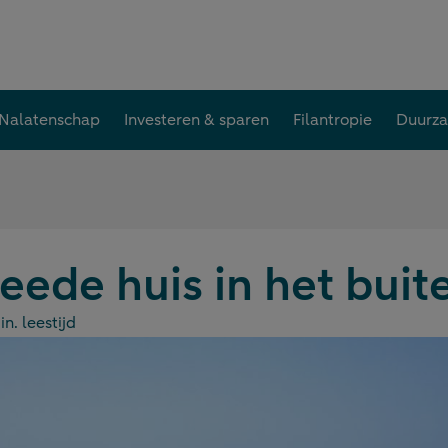
Nalatenschap
Investeren & sparen
Filantropie
Duurz
eede huis in het buit
n. leestijd