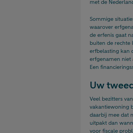
met de Nederland
Sommige situaties
waarover erfgena
de erfenis gaat 
buiten de rechte 
erfbelasting kan
erfgenamen niet 
Een financiering
Uw tweede
Veel bezitters va
vakantiewoning b
daarbij mee dat m
uitpakt dan wann
voor fiscale prob