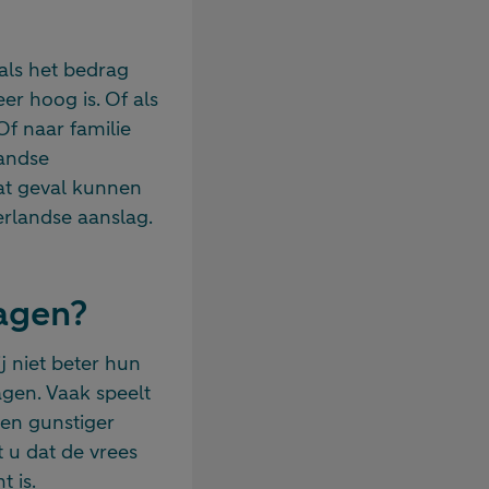
als het bedrag
r hoog is. Of als
f naar familie
landse
dat geval kunnen
erlandse aanslag.
ragen?
j niet beter hun
gen. Vaak speelt
 en gunstiger
t u dat de vrees
 is.