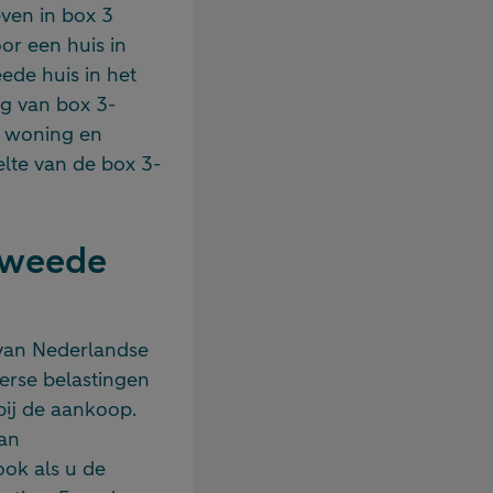
ven in box 3
or een huis in
ede huis in het
ng van box 3-
e woning en
lte van de box 3-
 tweede
 van Nederlandse
erse belastingen
bij de aankoop.
van
ook als u de