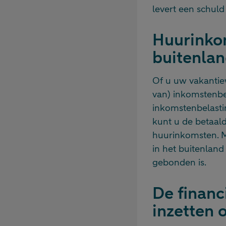
levert een schul
Huurinkom
buitenla
Of u uw vakantiew
van) inkomstenbel
inkomstenbelastin
kunt u de betaal
huurinkomsten. Ma
in het buitenlan
gebonden is.
De financ
inzetten 