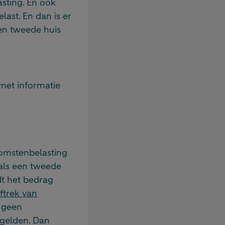
asting. En ook
last. En dan is er
een tweede huis
met informatie
komstenbelasting
als een tweede
t het bedrag
aftrek van
k geen
 gelden. Dan