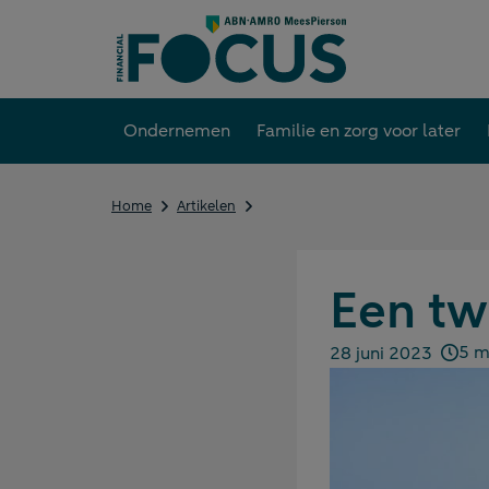
Direct
naar
content
Ondernemen
Familie en zorg voor later
Een
Home
Artikelen
tweede
huis
in
het
Een tw
buitenland
5 mi
28 juni 2023
Gepubliceerd op: