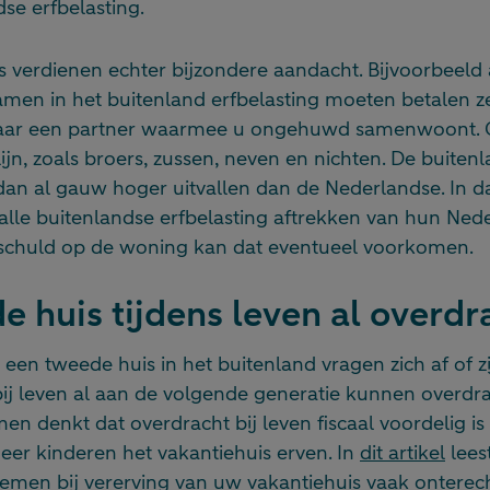
se erfbelasting.
 verdienen echter bijzondere aandacht. Bijvoorbeeld 
men in het buitenland erfbelasting moeten betalen zee
naar een partner waarmee u ongehuwd samenwoont. O
lijn, zoals broers, zussen, neven en nichten. De buiten
 dan al gauw hoger uitvallen dan de Nederlandse. In 
alle buitenlandse erfbelasting aftrekken van hun Ned
sschuld op de woning kan dat eventueel voorkomen.
 huis tijdens leven al overd
n een tweede huis in het buitenland vragen zich af of zi
ij leven al aan de volgende generatie kunnen overdra
en denkt dat overdracht bij leven fiscaal voordelig is
eer kinderen het vakantiehuis erven. In
dit artikel
lees
lemen bij vererving van uw vakantiehuis vaak onterecht