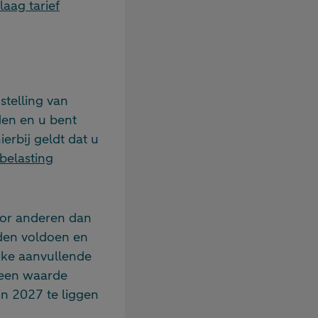
laag tarief
stelling van
den en u bent
erbij geldt dat u
belasting
voor anderen dan
den voldoen en
ijke aanvullende
 een waarde
in 2027 te liggen