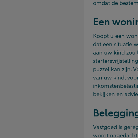
omdat de bestemm
Een wonin
Koopt u een wonin
dat een situatie 
aan uw kind zou 
startersvrijstelli
puzzel kan zijn. 
van uw kind, voo
inkomstenbelastin
bekijken en advie
Belegging
Vastgoed is gere
wordt nagedacht 