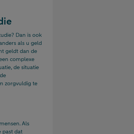
die
tudie? Dan is ook
anders als u geld
ht geldt dan de
it een complexe
tie, de situatie
 de
m zorgvuldig te
mensen. Als
 past dat