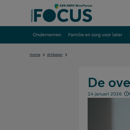
Direct
naar
content
Ondernemen
Familie en zorg voor later
De
Home
Artikelen
overdrachtsbelasting
in
2026
De ove
14 januari 2026
Gepubliceerd op: