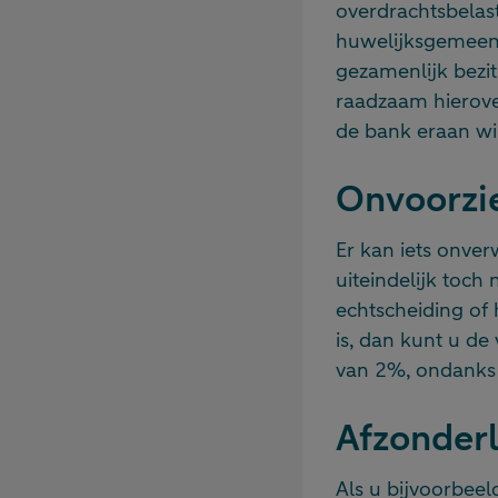
overdrachtsbelast
huwelijksgemeens
gezamenlijk bezit
raadzaam hierover
de bank eraan w
Onvoorzi
Er kan iets onve
uiteindelijk toch
echtscheiding of 
is, dan kunt u de
van 2%, ondanks d
Afzonderl
Als u bijvoorbeel