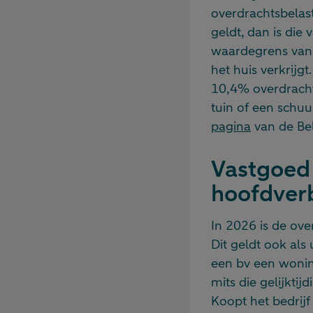
overdrachtsbelast
geldt, dan is die
waardegrens van €
het huis verkrijgt
10,4% overdrachts
tuin of een schuu
pagina
van de Bel
Vastgoed 
hoofdverb
In 2026 is de ov
Dit geldt ook al
een bv een wonin
mits die gelijkti
Koopt het bedrij