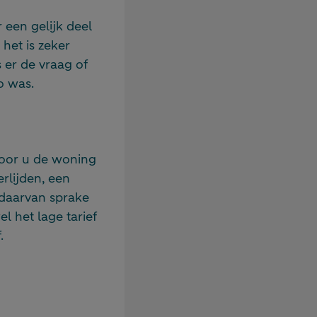
n
een gelijk deel
het is zeker
s er de vraag of
o was.
door u de woning
erlijden, een
 daarvan sprake
l het lage tarief
.