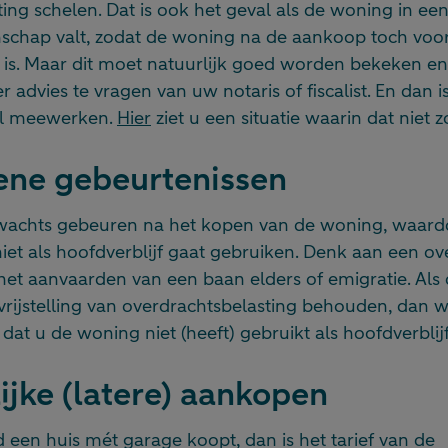
ing schelen. Dat is ook het geval als de woning in ee
chap valt, zodat de woning na de aankoop toch voor 
 is. Maar dit moet natuurlijk goed worden bekeken en 
 advies te vragen van uw notaris of fiscalist. En dan i
il meewerken.
Hier
ziet u een situatie waarin dat niet z
ene gebeurtenissen
rwachts gebeuren na het kopen van de woning, waar
 niet als hoofdverblijf gaat gebruiken. Denk aan een ov
het aanvaarden van een baan elders of emigratie. Als
 vrijstelling van overdrachtsbelasting behouden, dan we
at u de woning niet (heeft) gebruikt als hoofdverblijf
ijke (latere) aankopen
d een huis mét garage koopt, dan is het tarief van de