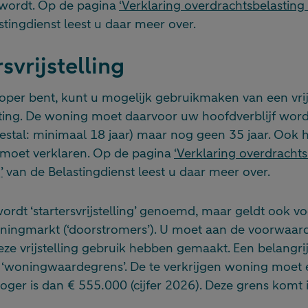
 wordt. Op de pagina
‘Verklaring overdrachtsbelasting 
tingdienst leest u daar meer over.
svrijstelling
oper bent, kunt u mogelijk gebruikmaken van een vrij
ting. De woning moet daarvoor uw hoofdverblijf wor
stal: minimaal 18 jaar) maar nog geen 35 jaar. Ook hi
s moet verklaren. Op de pagina
‘Verklaring overdrachts
’
van de Belastingdienst leest u daar meer over.
 wordt ‘startersvrijstelling’ genoemd, maar geldt ook 
oningmarkt (‘doorstromers’). U moet aan de voorwaar
eze vrijstelling gebruik hebben gemaakt. Een belangr
 ‘woningwaardegrens’. De te verkrijgen woning moet
oger is dan € 555.000 (cijfer 2026). Deze grens komt 