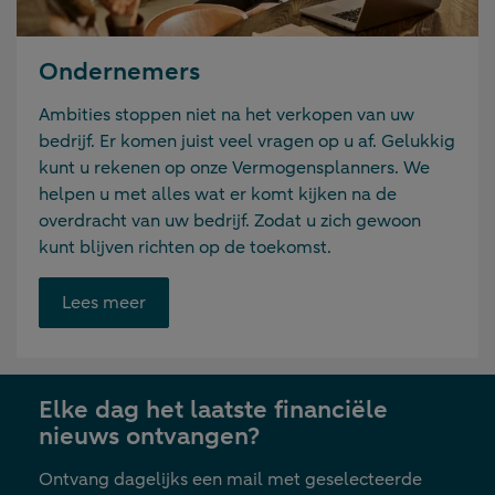
Ondernemers
Ambities stoppen niet na het verkopen van uw
bedrijf. Er komen juist veel vragen op u af. Gelukkig
kunt u rekenen op onze Vermogensplanners. We
helpen u met alles wat er komt kijken na de
overdracht van uw bedrijf. Zodat u zich gewoon
kunt blijven richten op de toekomst.
Opent
Lees meer
link
in
nieuwe
Elke dag het laatste financiële
tab
nieuws ontvangen?
Ontvang dagelijks een mail met geselecteerde