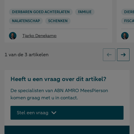
DIERBAREN GOED ACHTERLATEN
FAMILIE
DIER
NALATENSCHAP
SCHENKEN
FISCA
Tjarko Denekamp
1
van de
3
artikelen
Vorige
Volge
Heeft u een vraag over dit artikel?
De specialisten van ABN AMRO MeesPierson
komen graag met u in contact.
Stel een vraag