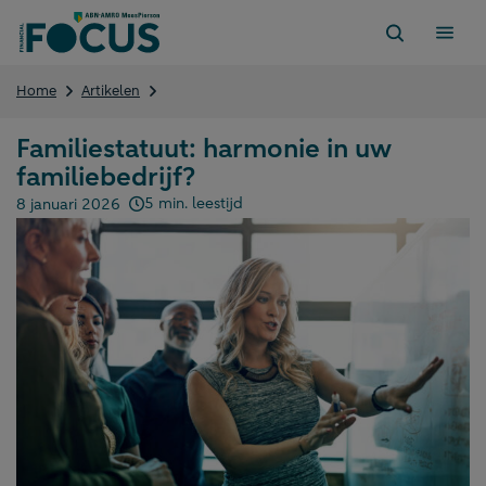
Direct
naar
content
Familiestatuut:
Home
Artikelen
harmonie
in
Familiestatuut: harmonie in uw
uw
familiebedrijf?
familiebedrijf?
5 min. leestijd
8 januari 2026
Gepubliceerd op: