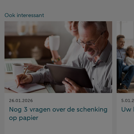
Ook interessant
Gepubliceerd
Gepubl
26.01.2026
5.01.
op:
op:
Nog 3 vragen over de schenking
Uw 
op papier