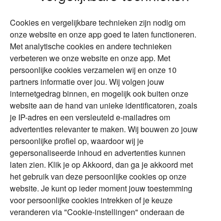
Wonen
Schenken
Cookies en vergelijkbare technieken zijn nodig om
Over Financial Focus
Duurzaam
onze website en onze app goed te laten functioneren.
Met analytische cookies en andere technieken
Vermogensplanning
Specialisten
verbeteren we onze website en onze app. Met
Tweede huis in
Financial Focus
persoonlijke cookies verzamelen wij en onze 10
buitenland
magazine
partners informatie over jou. Wij volgen jouw
DGA
internetgedrag binnen, en mogelijk ook buiten onze
The Exit Years
website aan de hand van unieke identificatoren, zoals
Erfenis
Contact
je IP-adres en een versleuteld e-mailadres om
advertenties relevanter te maken. Wij bouwen zo jouw
persoonlijke profiel op, waardoor wij je
Alles voor en over vermogenden.
gepersonaliseerde inhoud en advertenties kunnen
laten zien. Klik je op Akkoord, dan ga je akkoord met
het gebruik van deze persoonlijke cookies op onze
website. Je kunt op ieder moment jouw toestemming
Over ABN AMRO
Veiligheid
Privacy & Cookies
voor persoonlijke cookies intrekken of je keuze
veranderen via "Cookie-instellingen" onderaan de
Toegankelijkheid
Disclaimer
RSS